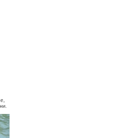
е,
ни.