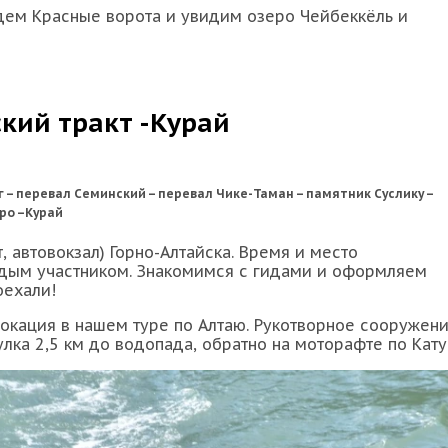
дем Красные ворота и увидим озеро Чейбеккёль и
ский тракт -Курай
 – перевал Семинский – перевал Чике-Таман – памятник Суслику –
еро –Курай
, автовокзал) Горно-Алтайска. Время и место
дым участником. Знакомимся с гидами и оформляем
оехали!
локация в нашем туре по Алтаю. Рукотворное сооружени
ка 2,5 км до водопада, обратно на моторафте по Кату