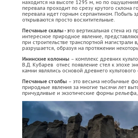
находится на высоте 1295 м, но по ощущения
перевала проходит по срезу крутого склона г
перевала идет горным серпантином. Побыть зд
открываются просто восхитительные.
Песчаные скалы - э
то вертикальная стена из п
интересное природное явление, представляю
при строительстве транспортной магистрали в
разрушается, образуя на протяжении некотор
Ининские колонны
– комплекс древних культ
В.Д. Кубарев отнес появление стел к эпохе эн
камни являлись основой древнего культового 
Песчаные столбы
– это весьма необычные фо
природные явления за многие тысячи лет выт
причудливые и экзотические формы рельефа, 