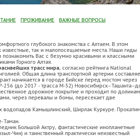
ТАНИЕ
ПРОЖИВАНИЕ
ВАЖНЫЕ ВОПРОСЫ
омфортного глубокого знакомства с Алтаем. В этом
к известные, так и малопосещаемые места. Наши гиды
ы познакомить Вас с безумно красивыми и классными
ками Горного Алтая.
расивейших трасс мира
, согласно рейтинга National
нголией. Общая длина транспортной артерии составляе
тракт начинается в городе Бийске перед мостом через
 Р-256 (до 2017 - трасса М-52) Новосибирск–Ташанта–д
ачественное дорожное покрытие и проходит по долинам
ами, через перевалы и бомы, пересекает две
х водопадов Камышлинский, Ширлак Куркуре. Прокати
е-Таман.
ледник Большой Актру, фантастические инопланетные
зыл-Чин) и таинственный практически неизвестный