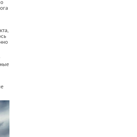
но
ога
кта,
ось
енно
г
нные
ые