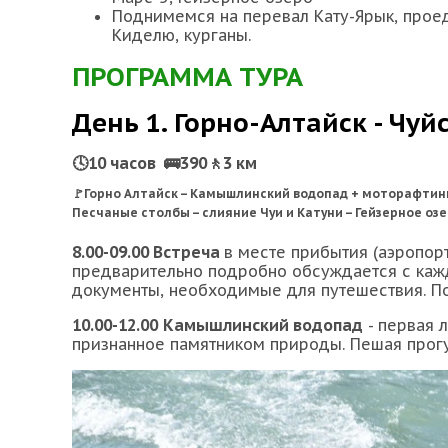
Поднимемся на перевал Кату-Ярык, прое
Киделю, курганы.
ПРОГРАММА ТУРА
День 1. Горно-Алтайск - Чуй
🕓10 часов 🚌390🚶3 км
🚩Горно Алтайск – Камышлинский водопад + моторафтинг
Песчаные столбы – слияние Чуи и Катуни – Гейзерное оз
8.00-09.00 Встреча
в месте прибытия (аэропорт
предварительно подробно обсуждается с каж
документы, необходимые для путешествия. П
10.00-12.00
Камышлинский водопад
- первая 
признанное памятником природы. Пешая прогул