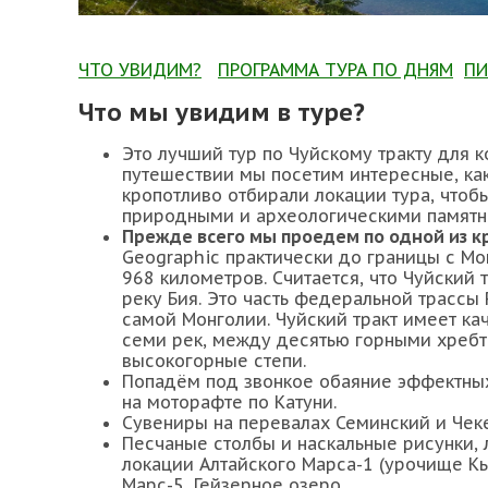
ЧТО УВИДИМ?
ПРОГРАММА ТУРА ПО ДНЯМ
ПИ
Что мы увидим в туре?
Это лучший тур по Чуйскому тракту для к
путешествии мы посетим интересные, ка
кропотливо отбирали локации тура, чтоб
природными и археологическими памятни
Прежде всего мы проедем по одной из к
Geographic практически до границы с Мо
968 километров. Считается, что Чуйский 
реку Бия. Это часть федеральной трассы
самой Монголии. Чуйский тракт имеет к
семи рек, между десятью горными хребт
высокогорные степи.
Попадём под звонкое обаяние эффектны
на моторафте по Катуни.
Сувениры на перевалах Семинский и Чек
Песчаные столбы и наскальные рисунки, 
локации Алтайского Марса-1 (урочище Кы
Марс-5, Гейзерное озеро