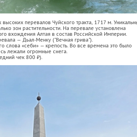
 высоких перевалов Чуйского тракта, 1717 м. Уникальн
лько зон растительности. На перевале установлена
ого вхождения Алтая в состав Российской Империи.
евала — Дьал-Менку ("Вечная грива").
о слова «себи» — крепость. Во все времена это было
есь лежали огромные снега.
едний чек 800 ₽).