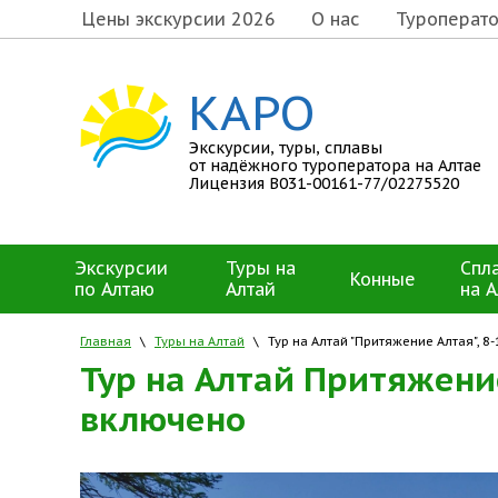
Цены экскурсии 2026
О нас
Туроперат
КАРО
Экскурсии, туры, сплавы
от надёжного туроператора на Алтае
Лицензия В031-00161-77/02275520
Экскурсии
Туры на
Спл
Конные
по Алтаю
Алтай
на А
Главная
\
Туры на Алтай
\
Тур на Алтай "Притяжение Алтая", 8
Тур на Алтай Притяжение
включено