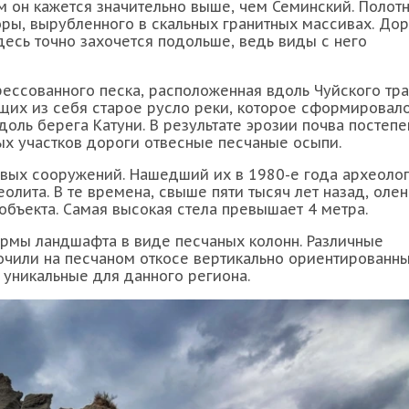
м он кажется значительно выше, чем Семинский. Полот
оры, вырубленного в скальных гранитных массивах. Дор
есь точно захочется подольше, ведь виды с него
рессованного песка, расположенная вдоль Чуйского тра
щих из себя старое русло реки, которое сформировал
доль берега Катуни. В результате эрозии почва постеп
ых участков дороги отвесные песчаные осыпи.
овых сооружений. Нашедший их в 1980-е года археоло
еолита. В те времена, свыше пяти тысяч лет назад, оле
объекта. Самая высокая стела превышает 4 метра.
рмы ландшафта в виде песчаных колонн. Различные
очили на песчаном откосе вертикально ориентированн
уникальные для данного региона.